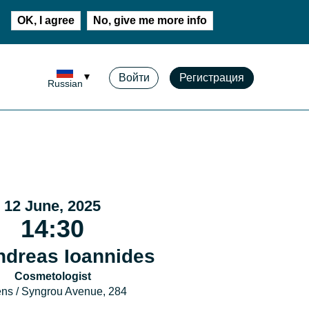
OK, I agree
No, give me more info
Войти
Регистрация
Russian
12 June, 2025
14:30
ndreas Ioannides
Cosmetologist
ns / Syngrou Avenue, 284