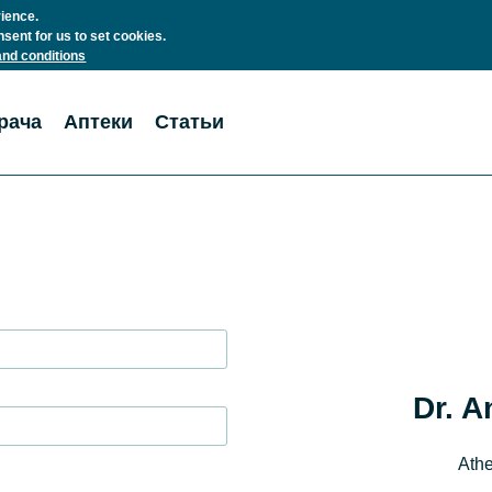
rience.
nsent for us to set cookies.
nd conditions
рача
Аптеки
Статьи
Dr. A
Athe