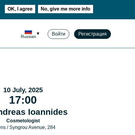
OK, I agree
No, give me more info
Войти
Регистрация
Russian
10 July, 2025
17:00
ndreas Ioannides
Cosmetologist
ns / Syngrou Avenue, 284