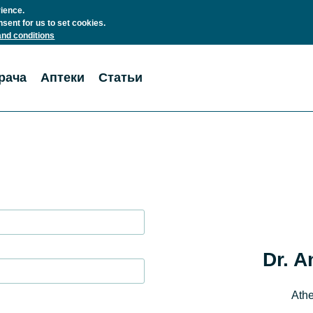
rience.
nsent for us to set cookies.
nd conditions
рача
Аптеки
Статьи
Dr. A
Athe