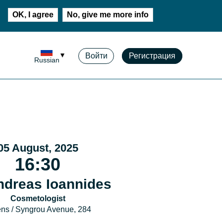
OK, I agree
No, give me more info
Войти
Регистрация
Russian
05 August, 2025
16:30
ndreas Ioannides
Cosmetologist
ns / Syngrou Avenue, 284