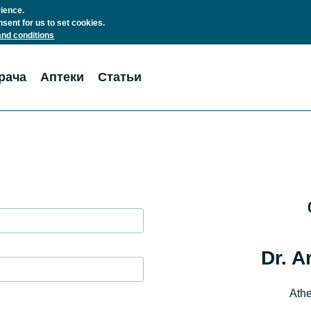
rience.
nsent for us to set cookies.
nd conditions
рача
Аптеки
Статьи
Dr. A
Athe