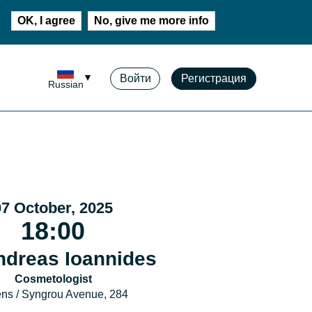
OK, I agree
No, give me more info
Войти
Регистрация
Russian
07 October, 2025
18:00
ndreas Ioannides
Cosmetologist
ns / Syngrou Avenue, 284