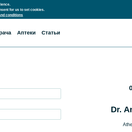
rience.
nsent for us to set cookies.
nd conditions
рача
Аптеки
Статьи
Dr. A
Athe