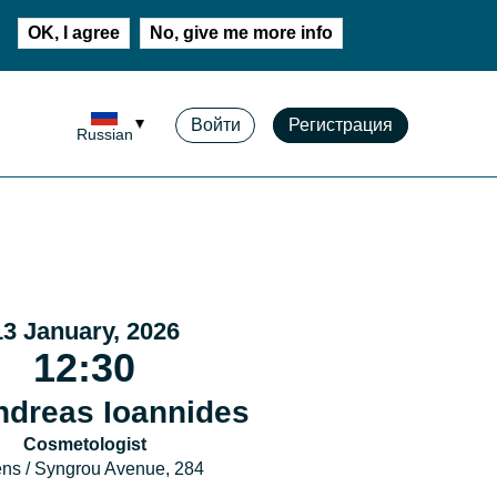
OK, I agree
No, give me more info
Войти
Регистрация
Russian
13 January, 2026
12:30
ndreas Ioannides
Cosmetologist
ns / Syngrou Avenue, 284