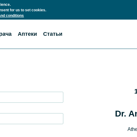
rience.
nsent for us to set cookies.
nd conditions
рача
Аптеки
Статьи
Dr. A
Athe